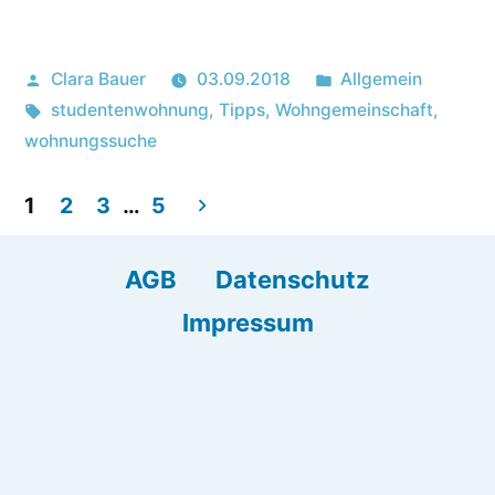
Posted
Posted
Clara Bauer
03.09.2018
Allgemein
by
Tags:
in
studentenwohnung
,
Tipps
,
Wohngemeinschaft
,
wohnungssuche
1
2
3
…
5
Posts
AGB
Datenschutz
navigation
Impressum