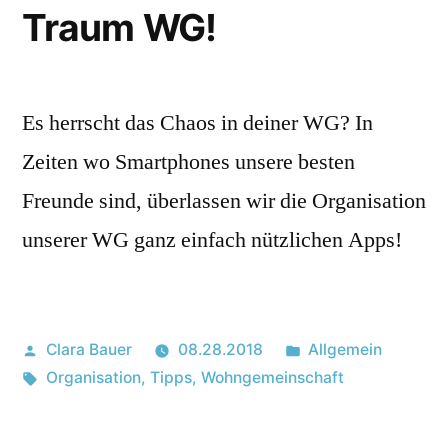
Traum WG!
Es herrscht das Chaos in deiner WG? In
Zeiten wo Smartphones unsere besten
Freunde sind, überlassen wir die Organisation
unserer WG ganz einfach nützlichen Apps!
Posted
Posted
Clara Bauer
08.28.2018
Allgemein
by
Tags:
in
Organisation
,
Tipps
,
Wohngemeinschaft