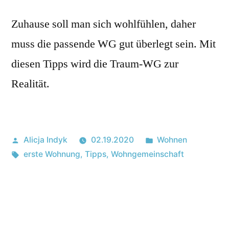
Zuhause soll man sich wohlfühlen, daher
muss die passende WG gut überlegt sein. Mit
diesen Tipps wird die Traum-WG zur
Realität.
Posted
Posted
Alicja Indyk
02.19.2020
Wohnen
by
Tags:
in
erste Wohnung
,
Tipps
,
Wohngemeinschaft