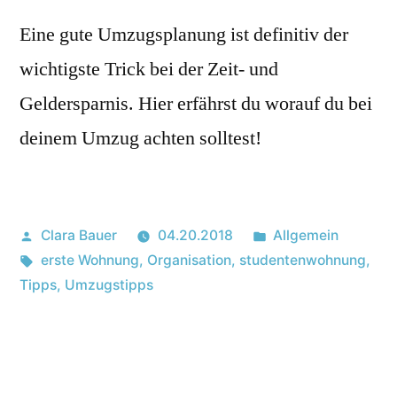
Eine gute Umzugsplanung ist definitiv der
wichtigste Trick bei der Zeit- und
Geldersparnis. Hier erfährst du worauf du bei
deinem Umzug achten solltest!
Posted
Posted
Clara Bauer
04.20.2018
Allgemein
by
Tags:
in
erste Wohnung
,
Organisation
,
studentenwohnung
,
Tipps
,
Umzugstipps