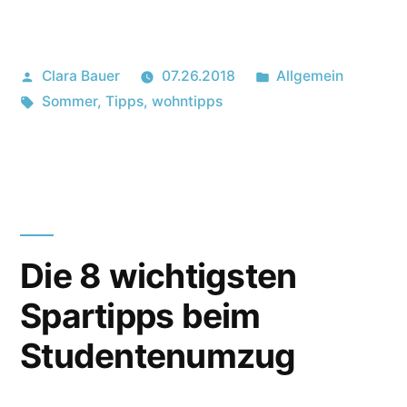
Posted
Posted
Clara Bauer
07.26.2018
Allgemein
by
Tags:
in
Sommer
,
Tipps
,
wohntipps
Die 8 wichtigsten
Spartipps beim
Studentenumzug