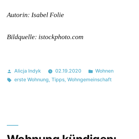
Autorin: Isabel Folie
Bildquelle: istockphoto.com
Posted
Posted
Alicja Indyk
02.19.2020
Wohnen
by
Tags:
in
erste Wohnung
,
Tipps
,
Wohngemeinschaft